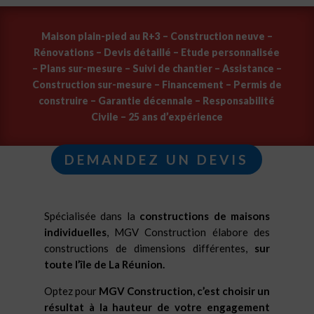
Maison plain-pied au R+3 – Construction neuve –
Rénovations – Devis détaillé – Etude personnalisée
– Plans sur-mesure – Suivi de chantier – Assistance –
Construction sur-mesure – Financement – Permis de
construire – Garantie décennale – Responsabilité
Civile – 25 ans d’expérience
DEMANDEZ UN DEVIS
Spécialisée dans la
constructions de maisons
individuelles
, MGV Construction élabore des
constructions de dimensions différentes,
sur
toute l’île de La Réunion.
Optez pour
MGV Construction, c’est choisir un
résultat à la hauteur de votre engagement