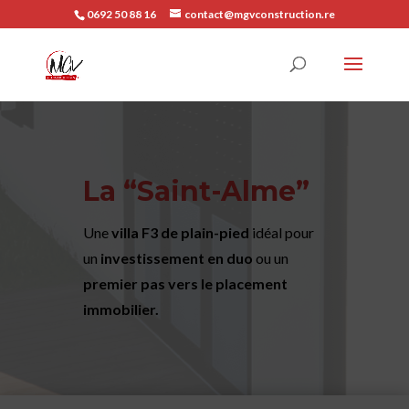
0692 50 88 16
contact@mgvconstruction.re
La “Saint-Alme”
Une
villa F3 de plain-pied
idéal pour
un
investissement en duo
ou un
premier pas vers le placement
immobilier.