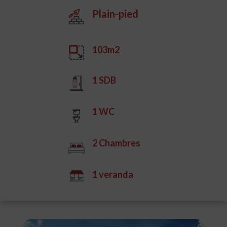
Plain-pied
103m2
1 SDB
1 WC
2 Chambres
1 veranda