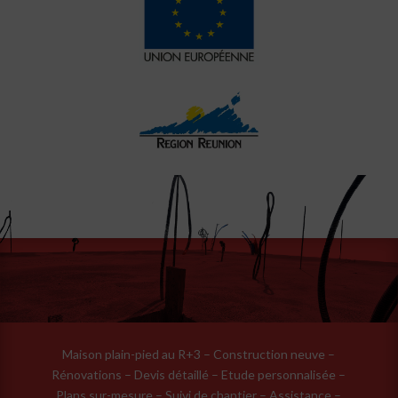
Maison plain-pied au R+3 – Construction neuve –
Rénovations – Devis détaillé – Etude personnalisée –
Plans sur-mesure – Suivi de chantier – Assistance –