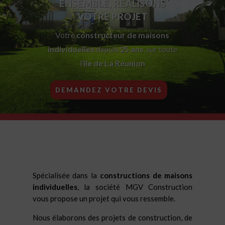
ENSEMBLE, RÉALISONS
VOTRE PROJET
Votre
constructeur de maisons
individuelles
depuis
25 ans
, sur toute
l’
île de La Réunion
DEMANDEZ VOTRE DEVIS
Spécialisée dans la
constructions de maisons
individuelles
, la société MGV Construction
vous propose un projet qui vous ressemble.
Nous élaborons des projets de construction, de