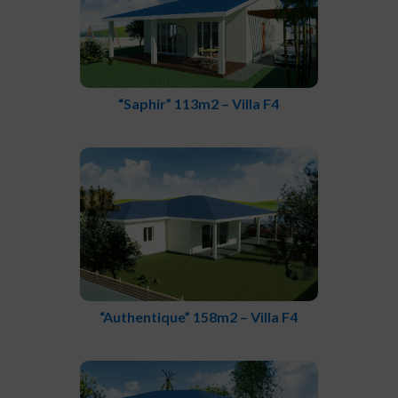
“Saphir” 113m2 – Villa F4
“Authentique” 158m2 – Villa F4