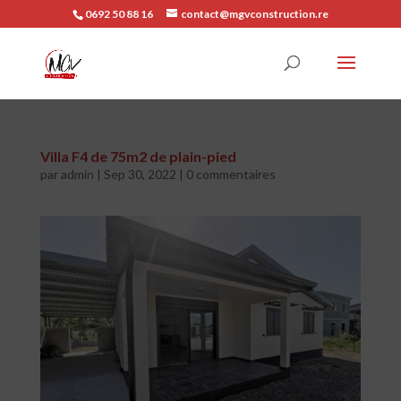
0692 50 88 16
contact@mgvconstruction.re
Villa F4 de 75m2 de plain-pied
par
admin
|
Sep 30, 2022
|
0 commentaires