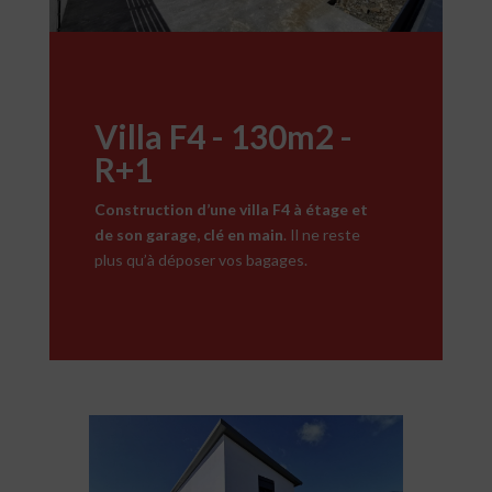
Villa F4 - 130m2 -
R+1
Construction d’une villa F4 à étage et
de son garage, clé en main
. Il ne reste
plus qu’à déposer vos bagages.