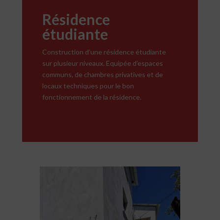
Résidence
étudiante
Construction d’une résidence étudiante
sur plusieur niveaux. Equipée d’espaces
communs, de chambres privatives et de
locaux techniques pour le bon
fonctionnement de la résidence.