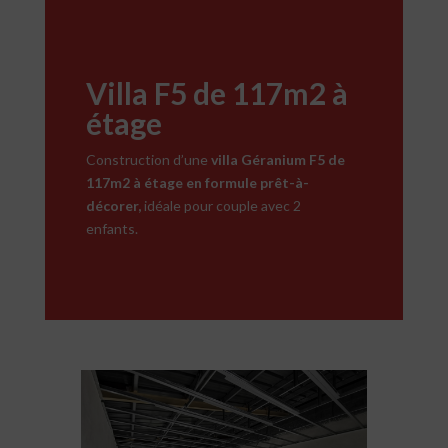
Villa F5 de 117m2 à
étage
Construction d’une
villa Géranium F5 de
117m2 à étage en formule prêt-à-
décorer,
idéale pour couple avec 2
enfants.