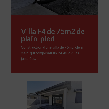
Villa F4 de 75m2 de
plain-pied
Construction d’une villa de 75m2, clé en
main, qui composait un lot de 2 villas
jumelées.