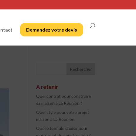
ntact
Demandez votre devis
A retenir
Quel contrat pour construire
sa maison à La Réunion ?
Quel style pour votre projet
maison à La Réunion
Quelle formule choisir pour
mon projet de construction ?