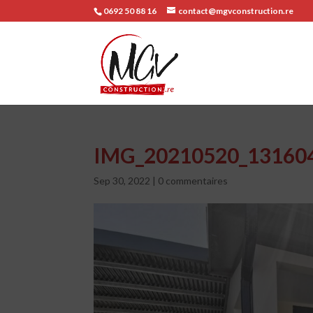
0692 50 88 16
contact@mgvconstruction.re
IMG_20210520_13160
Sep 30, 2022
|
0 commentaires