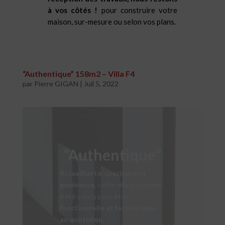
à vos côtés !
pour construire votre
maison, sur-mesure ou selon vos plans.
“Authentique” 158m2 – Villa F4
par
Pierre GIGAN
|
Juil 5, 2022
“Authentique”
Accueillante, spacieuse et
généreuse
, cette villa de charme
a été conçu pour être
fonctionnelle et facile à vivre
au quotidien.