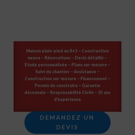
détaillée
Maison plain-pied au R+3 – Construction
neuve – Rénovations – Devis détaillé –
Etude personnalisée – Plans sur-mesure –
Suivi de chantier – Assistance –
Construction sur-mesure – Financement –
Permis de construire – Garantie
décennale – Responsabilité Civile – 25 ans
d’expérience
DEMANDEZ UN
DEVIS