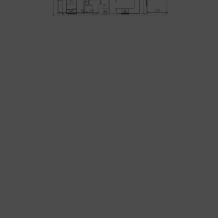
La villa Saphir est idéale
pour mon projet
Je souhaite
recevoir les
informations
liées à ce modèle
de construction.
Avoir la possibilité de
modifier
les plans selon les contraintes
de mon terrain.
Connaître le prix
afin de me
positionner sur la formule à
choisir
Demander la fiche