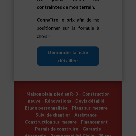
contraintes de mon terrain.
Connaître le prix
afin de me
positionner sur la formule à
choisir
Demander la fiche
détaillée
Maison plain-pied au R+3 – Construction
neuve – Rénovations – Devis détaillé –
Etude personnalisée – Plans sur-mesure –
Suivi de chantier – Assistance –
Construction sur-mesure – Financement –
Permis de construire – Garantie
décennale – Responsabilité Civile – 25 ans