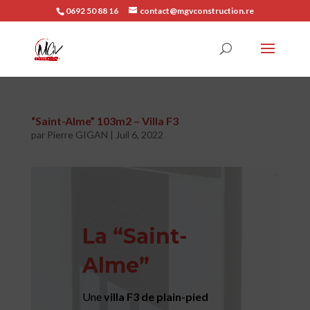
0692 50 88 16
contact@mgvconstruction.re
“Saint-Alme” 103m2 – Villa F3
par
Pierre GIGAN
|
Juil 6, 2022
La “Saint-
Alme”
Une
villa F3 de plain-pied