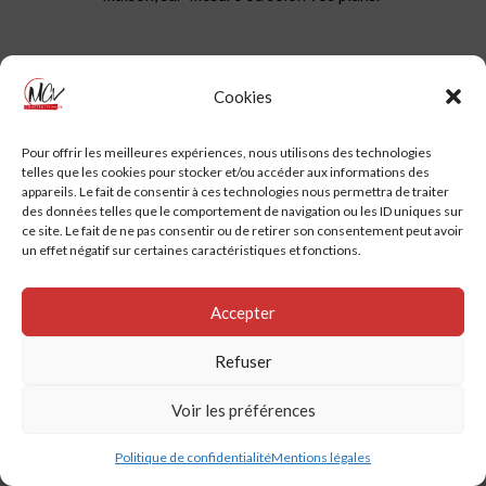
Cookies
“Géranium” 130m2 – Villa F5
par
Pierre GIGAN
|
Juin 28, 2022
Pour offrir les meilleures expériences, nous utilisons des technologies
telles que les cookies pour stocker et/ou accéder aux informations des
appareils. Le fait de consentir à ces technologies nous permettra de traiter
des données telles que le comportement de navigation ou les ID uniques sur
ce site. Le fait de ne pas consentir ou de retirer son consentement peut avoir
un effet négatif sur certaines caractéristiques et fonctions.
La “Géranium”
Accepter
Une
villa F5 à étage
pensée
pour accueillir
une famille tout
Refuser
au long de sa vie
, de la naissance
jusqu’au départ des enfants.
Voir les préférences
Politique de confidentialité
Mentions légales