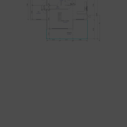
La villa Authentique est
idéale pour mon projet
Je souhaite
recevoir les
informations
liées à ce modèle
de construction.
Avoir la possibilité de
modifier
les plans selon les contraintes
de mon terrain.
Connaître le prix
afin de me