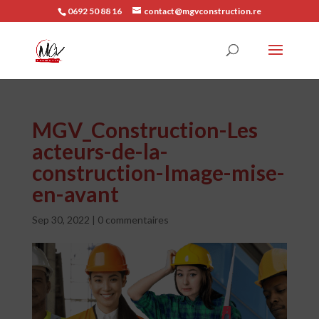
0692 50 88 16
contact@mgvconstruction.re
MGV_Construction-Les
acteurs-de-la-
construction-Image-mise-
en-avant
Sep 30, 2022
|
0 commentaires